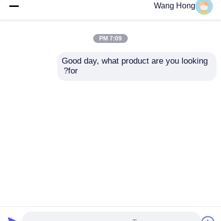
ما به زودی با شما تماس خواهیم گرفت
Wang Hong
7:09 PM
Good day, what product are you looking 
for?
خانه
دربارهی ما
تماس با ما
Desktop Site
نقشه سایت
سیاست حفظ حریم
کیفیت
خازن سرامیکی ولتاژ بالا
کارخانه چین.Copyright