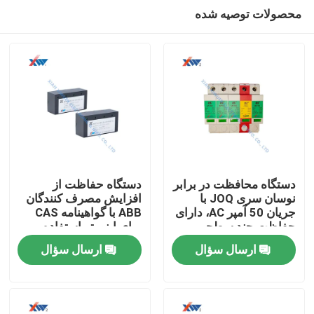
محصولات توصیه شده
دستگاه محافظت در برابر
دستگاه حفاظت از
نوسان سری JOQ با
افزایش مصرف کنندگان
جریان 50 آمپر AC، دارای
ABB با گواهینامه CAS
صفحه اصلی
حفاظت چند سطحی و
برای اینورتر استفاده می
ارستر اکسید روی برای
شود
ارسال سؤال
ارسال سؤال
نصب روی ریل 35
محصولات
میلی‌متری
نمایش VR