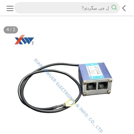
4
/
2