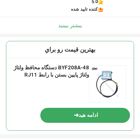
5.0
کننده تایید شده
بیشتر ببینید
بهترين قيمت رو براي
BYF208A-48 دستگاه محافظ ولتاژ
ولتاژ پایین بستن با رابط RJ11
ادامه هید