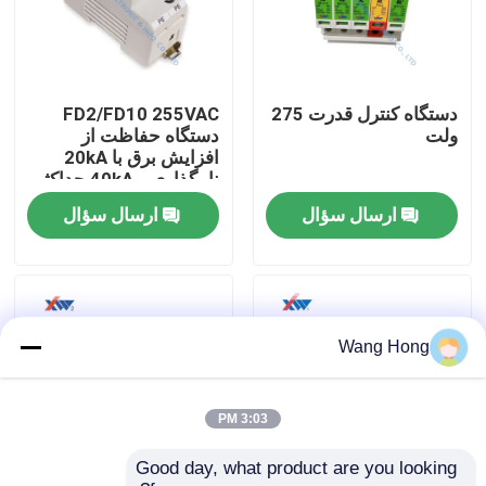
درباره ما
دستگاه کنترل قدرت 275
FD2/FD10 255VAC
تور کارخانه
ولت
دستگاه حفاظت از
افزایش برق با 20kA
نامگذاری و 40kA حداکثر
کنترل کیفیت
جریان ورود برای حفاظت
ارسال سؤال
ارسال سؤال
از N-PE
با ما تماس بگیرید
درخواست نقل قول
Wang Hong
خازن سرامیکی ولتاژ بالا
3:03 PM
Good day, what product are you looking 
خازن های دستگیره درب ولتاژ بالا