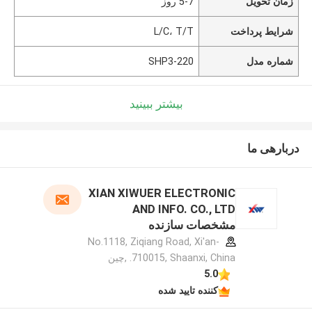
زمان تحویل
5-7 روز
شرایط پرداخت
L/C، T/T
شماره مدل
SHP3-220
بیشتر ببینید
دربارهی ما
XIAN XIWUER ELECTRONIC
AND INFO. CO., LTD
مشخصات سازنده
No.1118, Ziqiang Road, Xi'an-
710015, Shaanxi, China. ,چین
5.0
کننده تایید شده