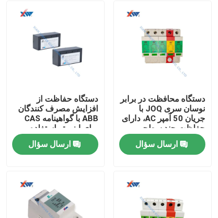
دستگاه محافظت در برابر
دستگاه حفاظت از
نوسان سری JOQ با
افزایش مصرف کنندگان
جریان 50 آمپر AC، دارای
ABB با گواهینامه CAS
حفاظت چند سطحی و
برای اینورتر استفاده می
ارستر اکسید روی برای
شود
ارسال سؤال
ارسال سؤال
نصب روی ریل 35
صفحه اصلی
میلی‌متری
محصولات
نمایش VR