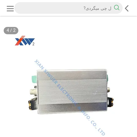
4
/
2