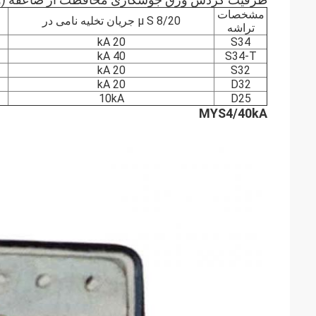
مشخصات
8/20 μ S جریان تخلیه نامی در
تراشه
20 kA
S34
40 kA
S34-T
20 kA
S32
20 kA
D32
10kA
D25
MYS4/40kA