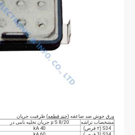
ورق جوش ضد صاعقه (
چند قطعه
) ظرفیت جریان
مشخصات تراشه
8/20 μ S جریان تخلیه نامی در
S34 (۲ قرص)
40 kA
S34 (3 قرص)
60 kA