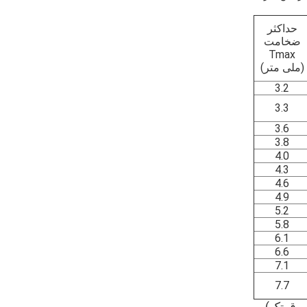
حداکثر
ضخامت
Tmax
(ملی متر)
3.2
3.3
3.6
3.8
4.0
4.3
4.6
4.9
5.2
5.8
6.1
6.6
7.1
7.7
رق تک)