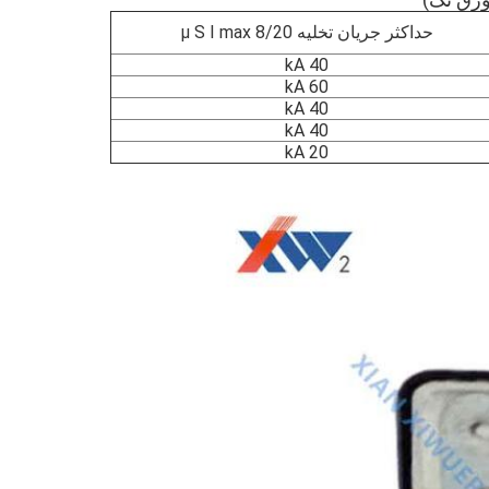
حداکثر جریان تخلیه 8/20 μ S I max
40 kA
60 kA
40 kA
40 kA
20 kA