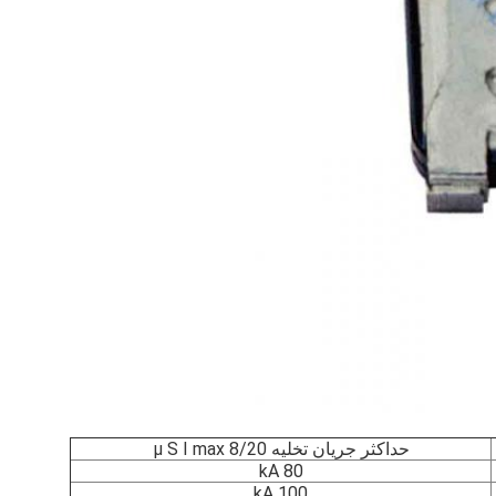
حداکثر جریان تخلیه 8/20 μ S I max
80 kA
100 kA