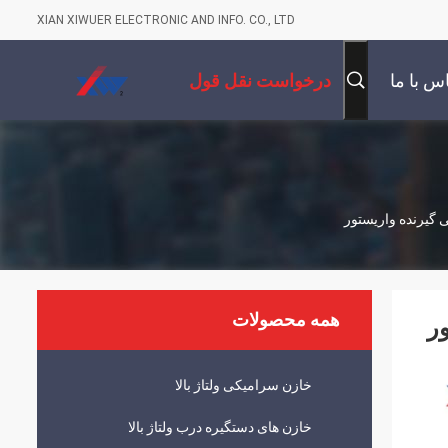
XIAN XIWUER ELECTRONIC AND INFO. CO., LTD
س با ما
درخواست نقل قول
همه محصولات
خازن سرامیکی ولتاژ بالا
خازن های دستگیره درب ولتاژ بالا