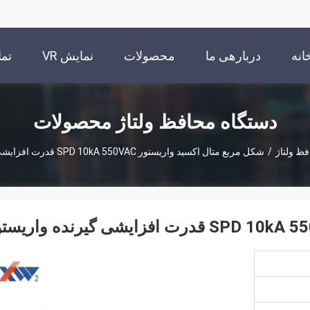
انه
دربارهی ما
محصولات
نمایش VR
تما
دستگاه محافظ ولتاژ محصولات
ظ ولتاژ
/
شکل مربع متال اکسید واریستور SPD 10kA 550VAC قدرت افزایشی گیرنده واریستور