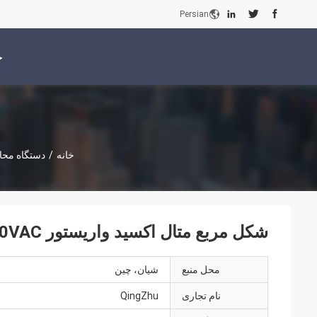
Persian
خ
خانه
/
دستگاه محاف
شکل مربع متال اکسید واریستور SPD 10kA 550VAC قدرت افزایشی گیرنده واریستور
محل منبع
شیان، چین
نام تجاری
QingZhu