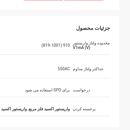
جزئیات محصول
محدوده ولتاژ واریستور
910 (819-1001)
V1mA (V)
حداکثر ولتاژ مداوم
550AC
درخواست
برای SPD استفاده می شود
برجسته کردن
واریستور اکسید فلز مربع
,
واریستور اکسید فلزی 10 ک