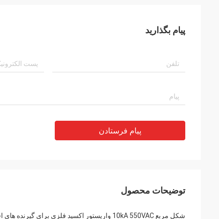
پیام بگذارید
پیام فرستادن
توضیحات محصول
شکل مربع 10kA 550VAC واریستور اکسید فلزی برای گیرنده های افزایش قدرت