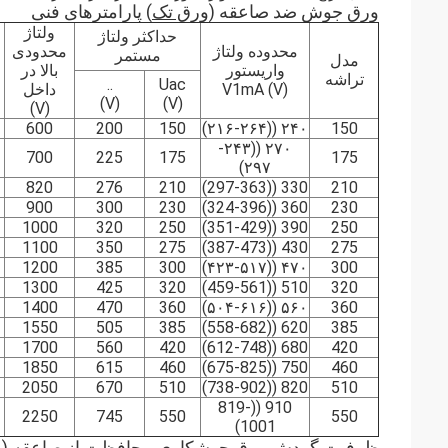
ورق جوش ضد صاعقه (
ورق تک
) پارامترهای فنی
ولتاژ
حداکثر ولتاژ
محدوده ولتاژ
محدودی
مستمر
مدل
واریستور
بالا در
تراشه
..
Uac
V1mA (V)
داخل
(V)
(V)
(V)
600
200
150
۲۴۰ ((۲۱۶-۲۶۴)
150
۲۷۰ ((۲۴۳-
700
225
175
175
۲۹۷)
820
276
210
330 ((297-363)
210
900
300
230
360 ((324-396)
230
1000
320
250
390 ((351-429)
250
1100
350
275
430 ((387-473)
275
1200
385
300
۴۷۰ ((۴۲۳-۵۱۷)
300
1300
425
320
510 ((459-561)
320
1400
470
360
۵۶۰ ((۵۰۴-۶۱۶)
360
1550
505
385
620 ((558-682)
385
1700
560
420
680 ((612-748)
420
1850
615
460
750 ((675-825)
460
2050
670
510
820 ((738-902)
510
910 ((819-
2250
745
550
550
1001)
ظرفیت گردش ورق جوشکاری محافظت از صاعقه (و