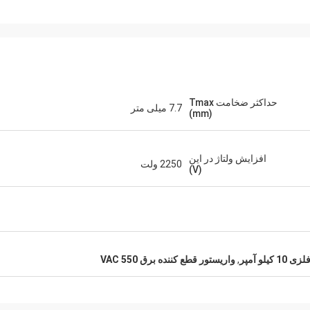
حداکثر ضخامت Tmax
7.7 میلی متر
(mm)
افزایش ولتاژ در این
2250 ولت
(V)
یلو آمپر
,
واریستور قطع کننده برق 550 VAC