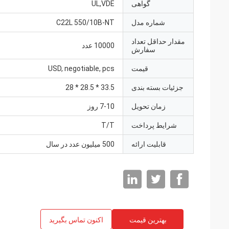
گواهی
UL,VDE
شماره مدل
C22L 550/10B-NT
مقدار حداقل تعداد
10000 عدد
سفارش
قیمت
USD, negotiable, pcs
جزئیات بسته بندی
33.5 * 28.5 * 28
زمان تحویل
7-10 روز
شرایط پرداخت
T/T
قابلیت ارائه
500 میلیون عدد در سال
بهترین قیمت
اکنون تماس بگیرید