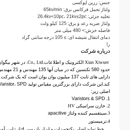
جنس: رزین اپوکسی
ولتاژ تحمل فرکانس برق: 65kv/min
تخلیه جزئی: 26.4kv<10pc، 21kv≤2pc
ولتاژ ضربه رعد و برق: 125 کیلو ولت
فاصله خزش:> 480 میلی متر
دمای انتقال شیشه ای: ≥ 105 درجه سانتی گراد
را
درباره شرکت
Xian Xiwuer الکترونیک و اطلاعات.Co., Ltd. در شهر بیگوان، شهر شیان واقع شده است
دارایی های ثابت 137 میلیون یوان یوان است 
کند.این شرکت دارای بزرگترین مقیاس تولید Varistor، SPD است
اصلی زیر:
1. Varistors & SPD
2. خازن سرامیکی HV
3
.سی
تقسیم کننده ولتاژ apacitive
4.
ترمیستور
خط تولید اصلی یک
تجهیزات و ابزار