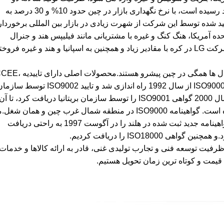
محصول پیشرو به ترتیب به 5 میلیون عدد و 150 میلیون عدد رسیده است، با نرخ نگهداری بازار در چین حدود 10% و 30 درصد به
توسط نوآوری های فنی مستمر.Varistors و SPD تولید شده توسط این شرکت از شهرت زیادی در بازار بین المللی برخوردار
حده آمریکا، هنگ کنگ و غیره با مشتریانی مانند فیلیپس هند و جنرال
الکتریک در ایالات متحده صادر می شدند.در حال حاضر به شرکت LG در کره با مقادیر زیاد و همچنین به اسپانیا و هند و غیره فرو
نه تنها کیفیت محصولات و ظرفیت فنی، بلکه کامل بودن مدل ها همگی در چین پیشرو هستند.محصولات اص
UL، VDE و TUV هستند.سیستم کیفیت بر اساس الزامات ISO9000 از سال 1992 راه اندازی شد و تایید ISO9002 توسط 
بین المللی DNV در ژوئیه 1994 را دریافت کرد، سپس در سال 2000 گواهی ISO9001 را توسط سازمان بریتانیا دریافت کرد، تا آن
زمان هر دو اولین کسی هستیم که توسط سازمان تایید شده است. گواهینامه ISO9000 در منطقه شمال غرب چین و همان شغل
تمام ممیزی های دوره ای متوالی را پشت سر گذاشتیم و گواهینامه جدید ثبت شده در هلند را در آگوست 1997 به راحتی دریافت
ISO18 را دریافت کردیم.
فیت توسعه فنی و تجارب تولیدی غنی، قادر به ارائه کالاها و خدمات
قیمت و کوتاه ترین زمان تحویل هستیم.