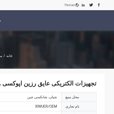
Persian
خ
خانه
/
مد
تجهیزات الکتریکی عایق رزین اپوکسی ولتاژ 630A OEM
محل منبع
شیان، شانکسی چین
نام تجاری
XIWUER/OEM