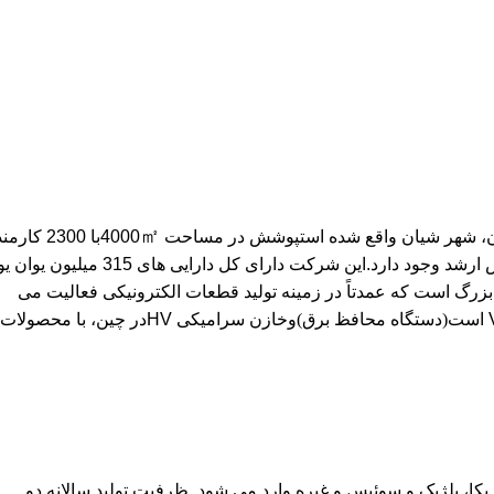
㎡
پوشش در مساحت 4000
با 2300 کارم
حدود 580 تکنسین که در میان آنها 135 مهندس و 21 مهندس ارشد وجود دارد.این شرکت دارای کل دارایی ه
که یک شرکت بزرگ است که عمدتاً در زمینه تولید قطعات الکترونیکی فعالیت می
(
دستگاه محافظ برق
)
و
خازن سرامیکی HV
در چین، با محصولات
 بازرسی d از ژاپن، آمریکا، بلژیک و سوئیس و غیره وارد می شود. ظرفیت تولید سالانه دو