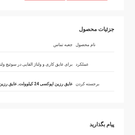
جزئیات محصول
نام محصول
جعبه تماس
عملکرد
برای عایق کاری و ولتاژ القایی در سوئیچ ولتاژ
برجسته کردن
عایق رزین اپوکسی 24 کیلوولت
,
عایق رزین ا
پیام بگذارید