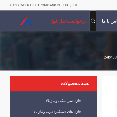
XIAN XIWUER ELECTRONIC AND INFO. CO., LTD
س با ما
درخواست نقل قول
همه محصولات
خازن سرامیکی ولتاژ بالا
خازن های دستگیره درب ولتاژ بالا