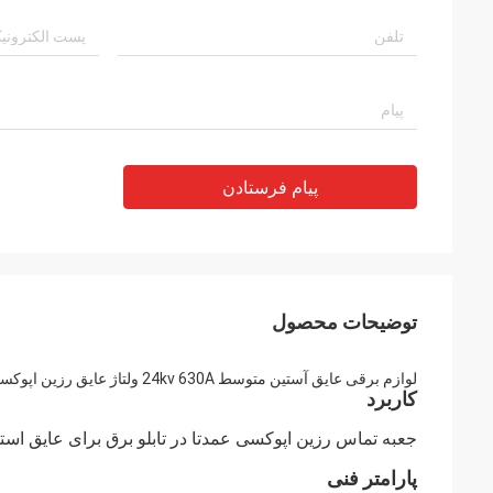
پیام فرستادن
توضیحات محصول
لوازم برقی عایق آستین متوسط ​​24kv 630A ولتاژ عایق رزین اپوکسی OEM
کاربرد
جعبه تماس رزین اپوکسی عمدتا در تابلو برق برای عایق است
پارامتر فنی