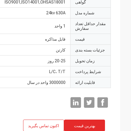
گواهی
ISO9001,ISO14001,OHSAS18001
شماره مدل
24kv 630A
مقدار حداقل تعداد
1 واحد
سفارش
قیمت
قابل مذاکره
جزئیات بسته بندی
کارتن
زمان تحویل
20-25 روز
شرایط پرداخت
L/C، T/T
قابلیت ارائه
3000000 واحد در سال
بهترین قیمت
اکنون تماس بگیرید