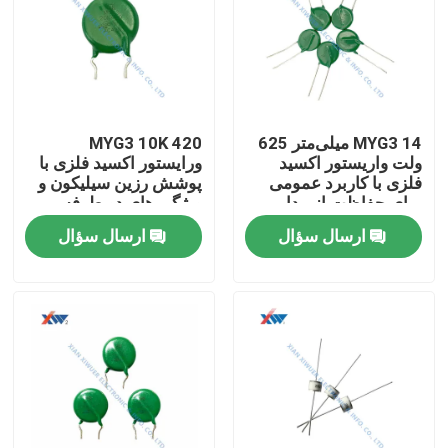
MYG3 14 میلی‌متر 625
MYG3 10K 420
ولت واریستور اکسید
ورایستور اکسید فلزی با
فلزی با کاربرد عمومی
پوشش رزین سیلیکون و
برای حفاظت از مدار
ویژگی های دو طرفه
متماثل V / I برای
ارسال سؤال
ارسال سؤال
حفاظت از افزایش
صفحه اصلی
محصولات
نمایش VR