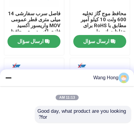
محافظ موج گاز تخلیه
فاصل سرب سفارشی 14
درباره ما
600 ولت 10 کیلو آمپر
میلی متری قطر عمومی
مطابق با RoHS برای
MOV واریسور اکسید
حفاظت از مدار
فلزی اکسید روی محافظ
تور کارخانه
ولتاژ
ارسال سؤال
ارسال سؤال
کنترل کیفیت
با ما تماس بگیرید
Wang Hong
درخواست نقل قول
11:13 AM
Good day, what product are you looking 
خازن سرامیکی ولتاژ بالا
for?
7D561 ورستورهای
فیوز قابل تنظیم مجدد 30
سطح
ولت PPTC
خازن های دستگیره درب ولتاژ بالا