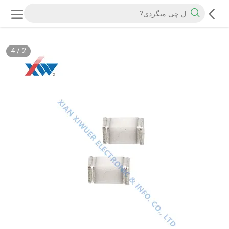
4
/
2