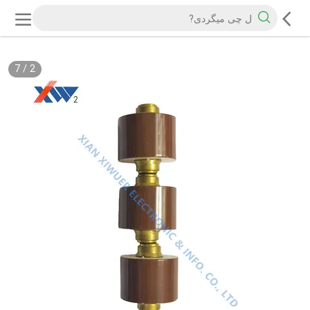
7
/
2