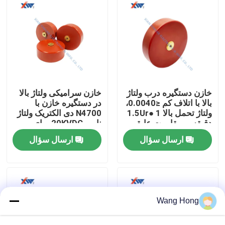
درباره ما
تور کارخانه
کنترل کیفیت
خازن دستگیره درب ولتاژ
خازن سرامیکی ولتاژ بالا
بالا با اتلاف کم ≤0.0040،
در دستگیره خازن با
ولتاژ تحمل بالا 1.5Ur● 1
N4700 دی الکتریک ولتاژ
دقیقه، و مقاومت عایقی
نامی 20KVDC برای
با ما تماس بگیرید
بالا ≧1.0×105MΩ برای
فرکانس بالا برنامه های
ارسال سؤال
ارسال سؤال
ارتباطات خط قدرت
کاربردی سفارشی
حامل
درخواست نقل قول
خازن سرامیکی ولتاژ بالا
Wang Hong
خازن های دستگیره درب ولتاژ بالا