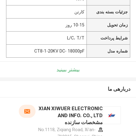
جزئیات بسته بندی
کارتن
زمان تحویل
10-15 روز
شرایط پرداخت
L/C، T/T
شماره مدل
CT8-1-20KV DC- 18000pF
بیشتر ببینید
دربارهی ما
XIAN XIWUER ELECTRONIC
AND INFO. CO., LTD
مشخصات سازنده
No.1118, Ziqiang Road, Xi'an-