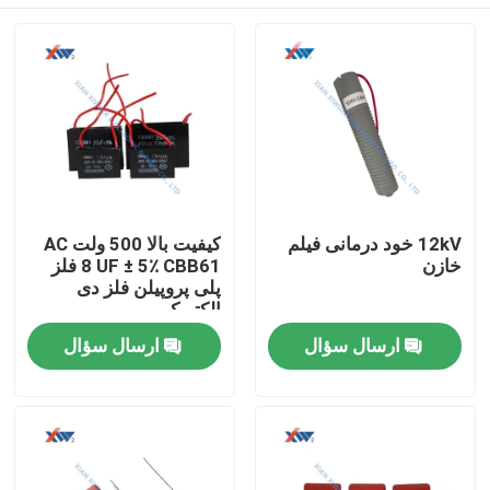
12kV خود درمانی فیلم
کیفیت بالا 500 ولت AC
خازن
8 UF ± 5٪ CBB61 فلز
پلی پروپیلن فلز دی
الکتریک
صفحه اصلی
ارسال سؤال
ارسال سؤال
محصولات
نمایش VR