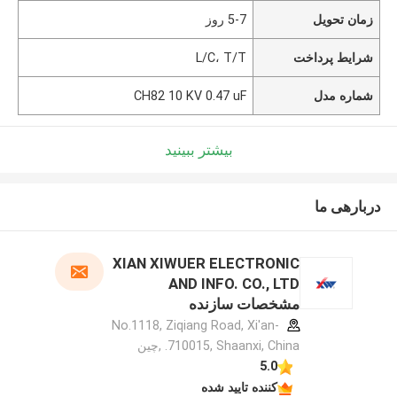
زمان تحویل
5-7 روز
شرایط پرداخت
L/C، T/T
شماره مدل
CH82 10 KV 0.47 uF
بیشتر ببینید
دربارهی ما
XIAN XIWUER ELECTRONIC
AND INFO. CO., LTD
مشخصات سازنده
No.1118, Ziqiang Road, Xi'an-
710015, Shaanxi, China. ,چین
5.0
کننده تایید شده