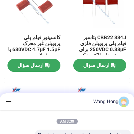
درباره ما
تور کارخانه
CBB22 334J پتاسیر
کانسيتور فيلم پلي
فیلم پلی پروپیلن فلزی
پروپيلن غیر محرک
250VDC 0.33μF برای
630VDC 4.7μF 1.5μF با
کنترل کیفیت
سیستم های الکترونیکی
سرب فولادي مسي
مختلف
ارسال سؤال
ارسال سؤال
با ما تماس بگیرید
درخواست نقل قول
Wang Hong
خازن سرامیکی ولتاژ بالا
3:39 AM
خازن های دستگیره درب ولتاژ بالا