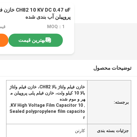
0 KV DC 0.47 uF
پروپیلن آب بندی شده
MOQ：1
قیم
بهترین قیمت
توضیحات محصول
خازن فیلم ولتاژ بالا CH82، خازن فیلم ولتاژ
بالا 10 کیلو ولت، خازن فیلم پلی پروپیلن م
هر و موم شده
برجسته:
,
10 KV High Voltage Film Capacitor
,
Sealed polypropylene film capacito
r
جزئیات بسته بندی
کارتن