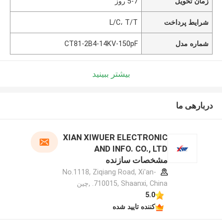
زمان تحویل
5-7 روز
شرایط پرداخت
L/C، T/T
شماره مدل
CT81-2B4-14KV-150pF
بیشتر ببینید
دربارهی ما
XIAN XIWUER ELECTRONIC
AND INFO. CO., LTD
مشخصات سازنده
No.1118, Ziqiang Road, Xi'an-
710015, Shaanxi, China. ,چین
5.0
کننده تایید شده