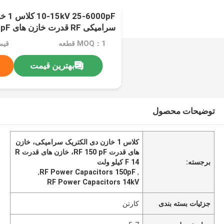
6000pF
سرامیکی RF قدرت خازن های 14kV 150pF
MOQ：1 قطعه
قیم
بهترین قیمت
توضیحات محصول
کلاس 1 خازن دی الکتریک سرامیکی، خازن
های قدرت RF 150 pF، خازن های قدرت R
برجسته:
F 14 کیلو ولت
,
RF Power Capacitors 150pF
,
RF Power Capacitors 14kV
جزئیات بسته بندی
کارتن