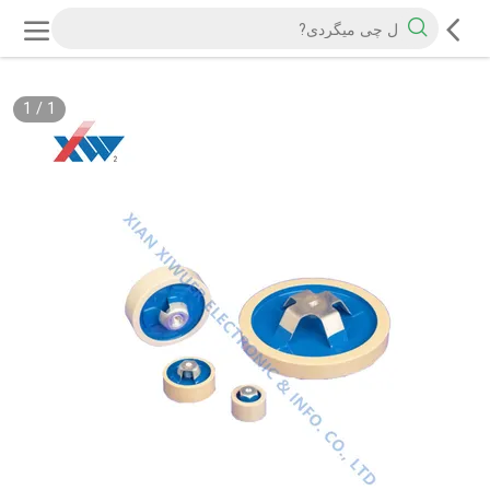
1
/
1