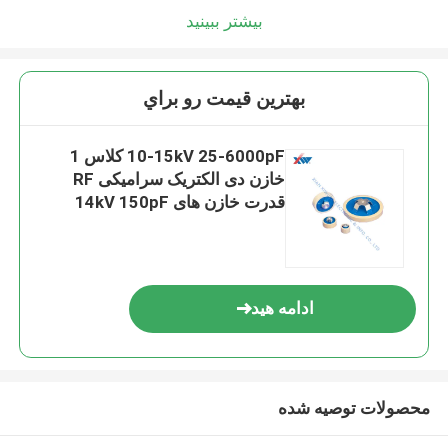
بیشتر ببینید
بهترين قيمت رو براي
10-15kV 25-6000pF کلاس 1
خازن دی الکتریک سرامیکی RF
قدرت خازن های 14kV 150pF
ادامه هید
محصولات توصیه شده