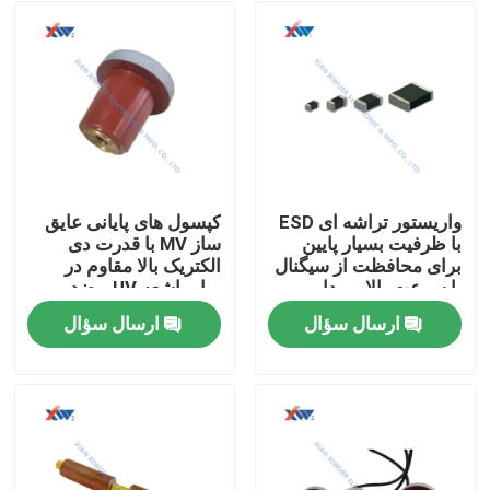
واریستور تراشه ای ESD
کپسول های پایانی عایق
با ظرفیت بسیار پایین
ساز MV با قدرت دی
برای محافظت از سیگنال
الکتریک بالا مقاوم در
با سرعت بالا و مدار
برابر اشعه UV و ضد
خودرو
رطوبت برای بخش های
ارسال سؤال
ارسال سؤال
قطعات و کابل
صفحه اصلی
محصولات
نمایش VR