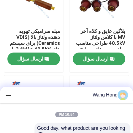
درباره ما
پلاگین عایق و کلاه آخر
میله سرامیکی تهویه
تور کارخانه
MV با کلاس ولتاژ
دهنده ولتاژ بالا (VDIS
40.5kV طراحی مناسب
Ceramics) برای سیستم
برای پورت های سوئیچ
های 3.6kV ≈ 40.5kV با
کنترل کیفیت
گیر ساخته شده از پلیمر
تخلیه جزئی بسیار کم و
ارسال سؤال
ارسال سؤال
عایق بندی با درجه بالا
مقاومت عایق بندی بالا
با ما تماس بگیرید
درخواست نقل قول
Wang Hong
خازن سرامیکی ولتاژ بالا
10:54 PM
Good day, what product are you looking 
خازن های دستگیره درب ولتاژ بالا