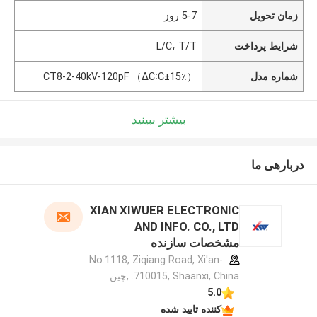
زمان تحویل
5-7 روز
شرایط پرداخت
L/C، T/T
شماره مدل
CT8-2-40kV-120pF （ΔC∶C±15٪）
بیشتر ببینید
دربارهی ما
XIAN XIWUER ELECTRONIC
AND INFO. CO., LTD
مشخصات سازنده
No.1118, Ziqiang Road, Xi'an-
710015, Shaanxi, China. ,چین
5.0
کننده تایید شده