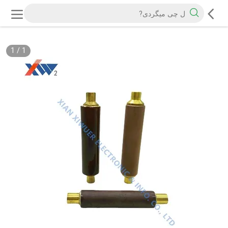
1
/
1