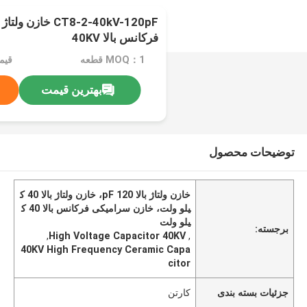
CT8-2-40kV-120pF 
فرکانس بالا 40KV
MOQ：1 قطعه
قیم
بهترین قیمت
توضیحات محصول
خازن ولتاژ بالا 120 pF، خازن ولتاژ بالا 40 ک
یلو ولت، خازن سرامیکی فرکانس بالا 40 ک
یلو ولت
برجسته:
,
High Voltage Capacitor 40KV
,
40KV High Frequency Ceramic Capa
citor
جزئیات بسته بندی
کارتن