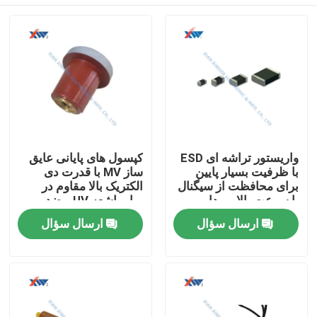
واریستور تراشه ای ESD
کپسول های پایانی عایق
با ظرفیت بسیار پایین
ساز MV با قدرت دی
برای محافظت از سیگنال
الکتریک بالا مقاوم در
با سرعت بالا و مدار
برابر اشعه UV و ضد
خودرو
رطوبت برای بخش های
صفحه اصلی
ارسال سؤال
ارسال سؤال
قطعات و کابل
محصولات
نمایش VR