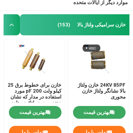
موارد دیگر از ایالات متحده
خازن سرامیکی ولتاژ بالا
(153)
24KV 85PF خازن ولتاژ
خازن برای خطوط برق 25
بالا نشانگر ولتاژ خازن
کیلو ولت 200 pF مورد
محوری
استفاده در مدار که نشان
دهنده وجود ولتاژ در هادی
ها است
بهترین قیمت
بهترین قیمت
تماس با ما
تماس با ما