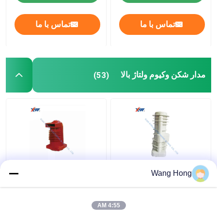
تماس با ما
تماس با ما
مدار شکن وکیوم ولتاژ بالا
(53)
ترانسفورماتور ولتاژ قطع
تجهیزات الکتریکی عایق
Wang Hong
کننده مدار خلاء ولتاژ بالا
رزین اپوکسی ولتاژ 24kv
هوشمند سفارشی شده
630A OEM
4:55 AM