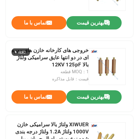
درباره ما
بهترین قیمت
تماس با ما
تور کارخانه
خروجی های کارخانه خازن های مهره
کنترل کیفیت
ای در دو انتها عایق سرامیکی ولتاژ
بالا 12KV 125pF
MOQ：1 قطعه
با ما تماس بگیرید
قیمت：قابل مذاکره
درخواست نقل قول
بهترین قیمت
تماس با ما
خازن سرامیکی ولتاژ بالا
XIWUER ولتاژ بالا سرامیکی خازن
1000V ولتاژ 1.2A ولتاژ درجه بندی
خازن های دستگیره درب ولتاژ بالا
شده نوع بسته رادیال جریان ریپل