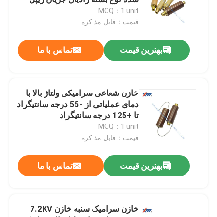
برای فاصله خط زنده
MOQ：1 unit
قیمت：قابل مذاکره
خازن فیلم ولتاژ بالا
بهترین قیمت
تماس با ما
خازن های خط زنده
دستگاه محافظ ولتاژ
خازن شعاعی سرامیکی ولتاژ بالا با
دمای عملیاتی از -55 درجه سانتیگراد
تا +125 درجه سانتیگراد
مدار شکن وکیوم ولتاژ بالا
MOQ：1 unit
قیمت：قابل مذاکره
سنسور دمای کلید
بهترین قیمت
تماس با ما
ترانسفورماتورهای ابزار ولتاژ
خازن سرامیک سنبه خازن 7.2KV
آشکارساز ولتاژ خازنی