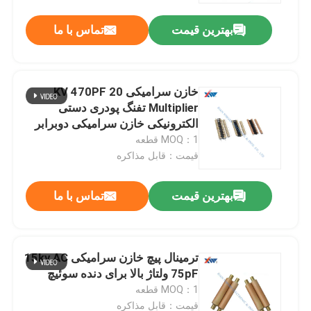
بهترین قیمت
تماس با ما
خازن سرامیکی 20 KV 470PF
Multiplier تفنگ پودری دستی
الکترونیکی خازن سرامیکی دوبرابر
ولتاژ یکپارچه
MOQ：1 قطعه
قیمت：قابل مذاکره
بهترین قیمت
تماس با ما
صفحه اصلی
ترمینال پیچ خازن سرامیکی 15kv AC
محصولات
75pF ولتاژ بالا برای دنده سوئیچ
MOQ：1 قطعه
نمایش VR
قیمت：قابل مذاکره