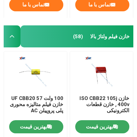
تماس با ما
تماس با ما
خازن فیلم ولتاژ بالا
(58)
خازن ISO CBB22 105j
100 ولت 57 UF CBB20
400v , خازن قطعات
خازن فیلم متالیزه محوری
الکترونیکی
پلی پروپیلن AC
بهترین قیمت
بهترین قیمت