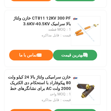
CT811 12KV 300 PF خازن ولتاژ
بالا سرامیک 3.6KV-40.5KV
MOQ：1 قطعه
قیمت：قابل مذاکره
بهترین قیمت
تماس با ما
خازن سرامیکی ولتاژ بالا 24 کیلو ولت
80 پیکوفاراد با استحکام دی الکتریک
2000 ولت AC برای نشانگرهای خط
برق زنده
MOQ：1 واحد
قیمت：قابل مذاکره