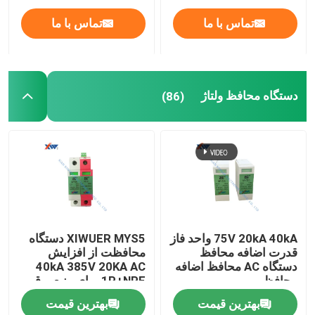
تماس با ما
تماس با ما
دستگاه محافظ ولتاژ
(86)
75V 20kA 40kA واحد فاز
XIWUER MYS5 دستگاه
قدرت اضافه محافظ
محافظت از افزایش
دستگاه AC محافظ اضافه
40kA 385V 20KA AC
محافظ
1P+NPE برای منبع برق
380V
بهترین قیمت
بهترین قیمت