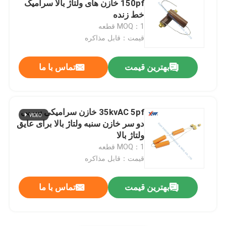
150pf خازن های ولتاژ بالا سرامیک
خط زنده
تقسیم کننده ولتاژ خازنی
MOQ：1 قطعه
قیمت：قابل مذاکره
عایق خازنی
بهترین قیمت
تماس با ما
واریستور اکسید فلز MOV
35kvAC 5pf خازن سرامیکی سربی
ترمیستور PTC NTC
دو سر خازن سنبه ولتاژ بالا برای عایق
ولتاژ بالا
MOQ：1 قطعه
مقاومت های ولتاژ بالا
قیمت：قابل مذاکره
بهترین قیمت
تماس با ما