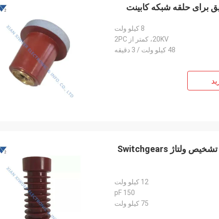
ق برای حلقه شبکه کابینت
8 کیلو ولت
20KV، کمتر از 2PC
48 کیلو ولت / 3 دقیقه
ید
12kv ایپوکسی کاسینگ عایق ظرفیت برای سیستم های تشخیص ولتاژ Switchgears
12 کیلو ولت
150 pF
75 کیلو ولت