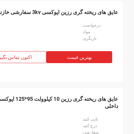
عایق های ریخته گری رزین اپوکسی 3kv سفارشی خازنی برای تابلو برق
درخواست:
مواد:
بازیگری:
بهترین قیمت
اکنون تماس بگیر
عایق های ریخته گ
داخلی
تایپ کنید:
درج کنید:
سفارشی: