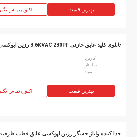
بهترین قیمت
اکنون تماس بگیر
تابلوی کلید عایق خازنی 3.6KVAC 230PF رزین اپوکسی ریخته گری
کاربرد:
ساختار:
مواد:
بهترین قیمت
اکنون تماس بگیر
جدا کننده ولتاژ حسگر رزین اپوکسی عایق قطب ظرفی