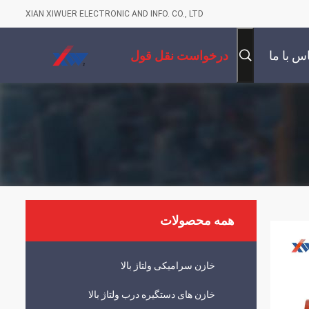
XIAN XIWUER ELECTRONIC AND INFO. CO., LTD
س با ما
درخواست نقل قول
همه محصولات
خازن سرامیکی ولتاژ بالا
خازن های دستگیره درب ولتاژ بالا