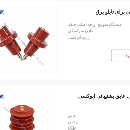
دستگاه سوئیچ، واحد اصلی حلقه
خازن سرامیکی
رزین اپوکسی
ید
ری رزین 10 کیلوولت 95*125 اپوکسی عایق پشتیبانی اپوکسی
عایق
برنجی
OEM