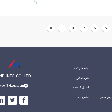
8
7
6
5
نمایه شرکت
D INFO. CO., LTD
کارخانه تور
iwuer@xiwuer.com
کنترل کیفیت
سیاست حفظ حریم خصوصی
تماس با ما