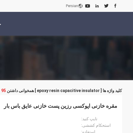
Persian
خ
کلید واژه ها [ epoxy resin capacitive insulator ] همخوانی داشتن
95
م
مقره خازنی اپوکسی رزین پست خازنی عایق باس بار
تایپ کنید:
استحکام کششی:
استفاده: