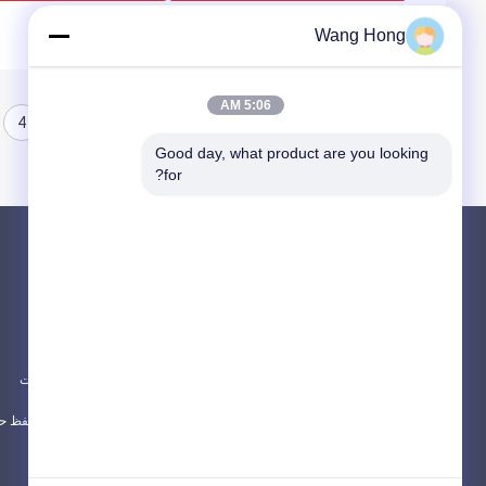
Wang Hong
5:06 AM
4
3
2
1
Good day, what product are you looking 
for?
محصولات
در باره
خازن سرامیکی ولتاژ بالا
اخبار
خازن های دستگیره درب ولتاژ بالا
موارد
خازن فیلم ولتاژ بالا
نقشه سایت
همه دسته بندی ها