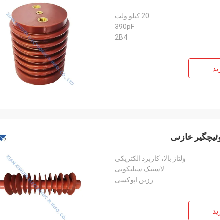
20 کیلو ولت
390pF
2B4
ید
ولتاژ بالا، کاربرد الکتریکی
لاستیک سیلیکونی
رزین اپوکسی
ید