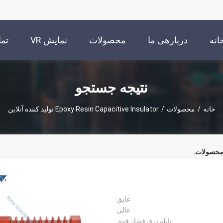
انه
دربارهی ما
محصولات
نمایش VR
تما
نتیجه جستجو
خانه
/
محصولات
/
Epoxy Resin Capacitive Insulator تولید کننده آنلاین
حصولات.
عایق
عالی
تابلو برق فشار قوی